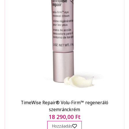
TimeWise Repair® Volu-Firm™ regeneráló
szemránckrém
18 290,00 Ft
Hozzáadás