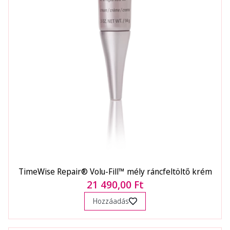
TimeWise Repair® Volu-Fill™ mély ráncfeltöltő krém
21 490,00 Ft
Hozzáadás