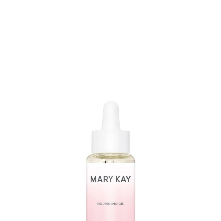
Keresés a termék neve / leírása / kódja / ...
Keresés