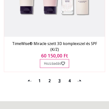
TimeWise® Miracle szett 3D komplexszel és SPF
(K/Z)
60 150,00 Ft
Hozzáadás
1
2
3
4