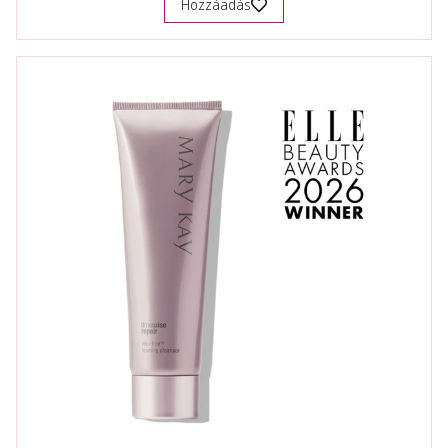
Hozzáadás