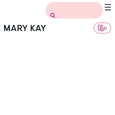
Vissza a listához
0