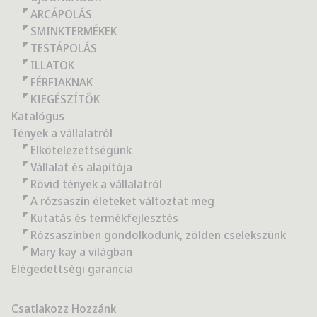
ARCÁPOLÁS
SMINKTERMÉKEK
TESTÁPOLÁS
ILLATOK
FÉRFIAKNAK
KIEGÉSZÍTŐK
Katalógus
Tények a vállalatról
Elkötelezettségünk
Vállalat és alapítója
Rövid tények a vállalatról
A rózsaszín életeket változtat meg
Kutatás és termékfejlesztés
Rózsaszínben gondolkodunk, zölden cselekszünk
Mary kay a világban
Elégedettségi garancia
Csatlakozz Hozzánk