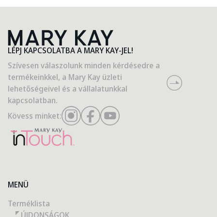
LÉPJ KAPCSOLATBA A MARY KAY-JEL!
Szívesen válaszolunk minden kérdésedre a
termékeinkkel, a Mary Kay üzleti
lehetőségeivel és a vállalatunkkal
kapcsolatban.
Kövess minket:
MENÜ
Terméklista
ÚJDONSÁGOK