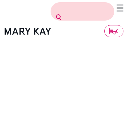
0
1. Általános rendelkezések
A jelen, Felhasználó által generált tartalom
licencszerződés (a továbbiakban csak „Szerződés“) a Mary
Kay Inc., annak társult vállalatai és leányvállalatai
(együttesen a továbbiakban csak „Mary Kay“, „mi“,
„miénk“ vagy „minket“) és ön (a továbbiakban csak „ön“,
„öné“ vagy „FELHASZNÁLÓ“) között jön létre.
A jelen Szerződés feltételei vonatkoznak az ön által
feltöltött, közzétett vagy a MKI weboldalain,
mobilalkalmazásain és közösségi médiafelületein
keresztül megosztott szavak, képek, képek, adatok,