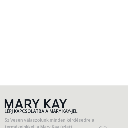
TEXTIL TASAKOK AZ ELDOBHATÓ
MŰANYAG TASAKOK HELYETT
Vásárlásra alkalmas, kézitáskába praktikus.
Nagyobb teherbírás és szélesobb méretek.
Kérdezze meg szépségápolási tanácsadóját.
LÉPJ KAPCSOLATBA A MARY KAY-JEL!
Szívesen válaszolunk minden kérdésedre a
termékeinkkel, a Mary Kay üzleti