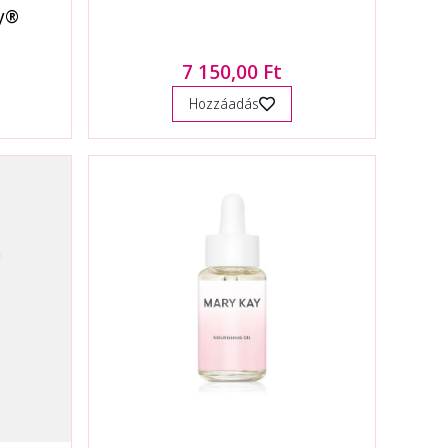
dy®
7 150,00 Ft
Hozzáadás