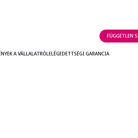
FÜGGETLEN S
ÉNYEK A VÁLLALATRÓL
ELÉGEDETTSÉGI GARANCIA
A TESTED