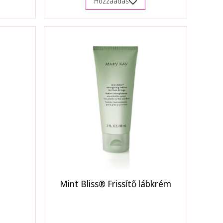
Hozzáadás
Mint Bliss® Frissítő lábkrém