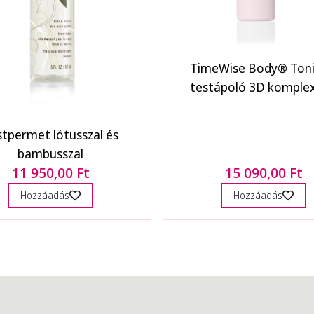
TimeWise Body® Toni
testápoló 3D komplex
stpermet lótusszal és
bambusszal
11 950,00 Ft
15 090,00 Ft
Hozzáadás
Hozzáadás