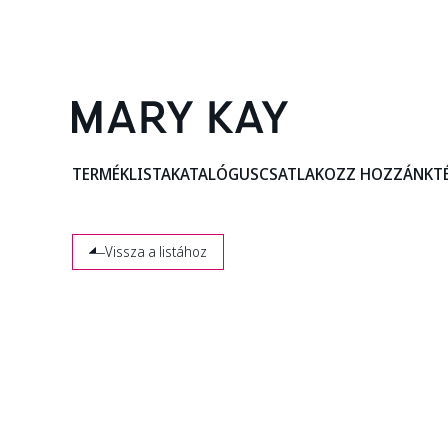
TERMÉKLISTA
KATALÓGUS
CSATLAKOZZ HOZZÁNK
T
Vissza a listához
KÉNYEZTESD 