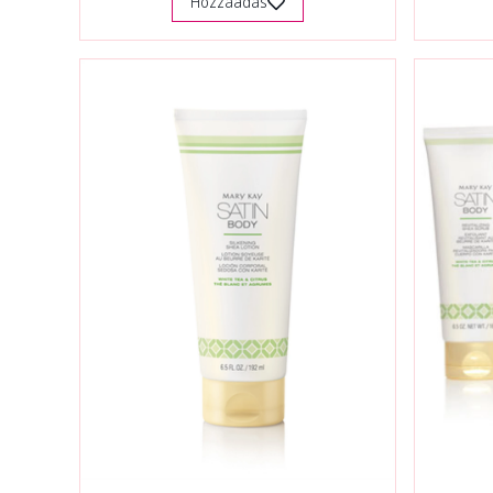
Hozzáadás