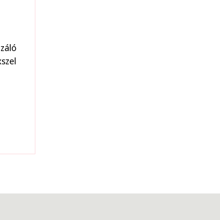
záló
szel