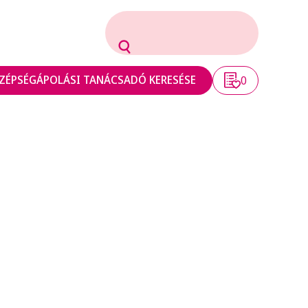
ZÉPSÉGÁPOLÁSI TANÁCSADÓ KERESÉSE
0
 információkat ismerteti. Részletesen leírja,
kapcsolatos választási lehetőségeiről. A jelen