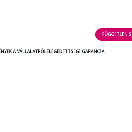
FÜGGETLEN S
ÉNYEK A VÁLLALATRÓL
ELÉGEDETTSÉGI GARANCIA
 Adatvédelmi Szabályzat a Mary Kay által Önről gyűjtött
 és tájékoztatást nyújt az információk felhasználásával 