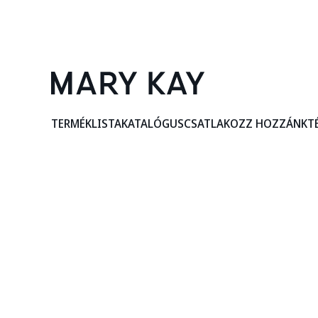
TERMÉKLISTA
KATALÓGUS
CSATLAKOZZ HOZZÁNK
T
Terjedelem
Jelen Fogyasztók Személyes Adataira Vonatkozó
hogyan használjuk fel ezeket az információkat,