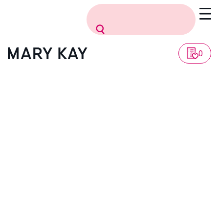
Vissza a listához
0