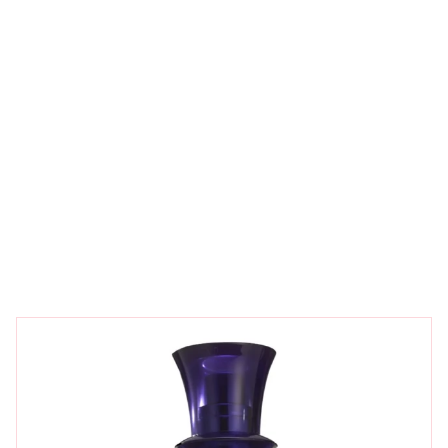
NŐK/FÉRFIAK
Keresés a termék neve / leírása / kódja / ...
Keresés