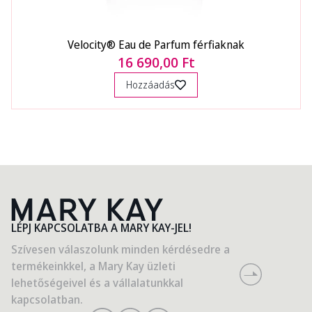
Velocity® Eau de Parfum férfiaknak
16 690,00 Ft
Hozzáadás
LÉPJ KAPCSOLATBA A MARY KAY-JEL!
Szívesen válaszolunk minden kérdésedre a
termékeinkkel, a Mary Kay üzleti
lehetőségeivel és a vállalatunkkal
kapcsolatban.