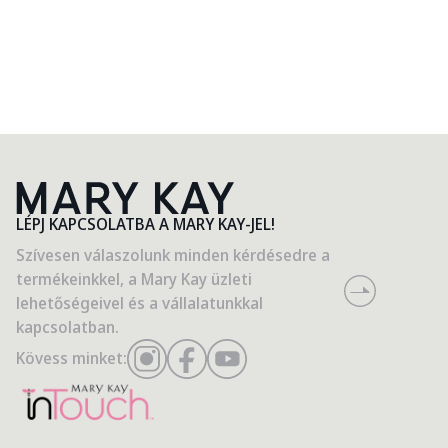
Segíts, hogy fontosnak érezzem magam
Mary Kay Ash minden embert ezzel a felirattal a kezében
képzelt el.
LÉPJ KAPCSOLATBA A MARY KAY-JEL!
Szívesen válaszolunk minden kérdésedre a
termékeinkkel, a Mary Kay üzleti
lehetőségeivel és a vállalatunkkal
kapcsolatban.
Kövess minket: