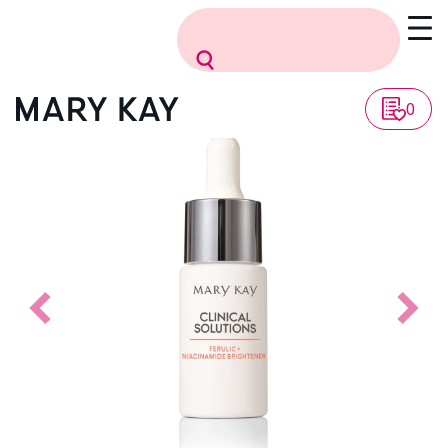
Vissza a listához
0