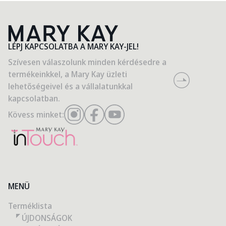
LÉPJ KAPCSOLATBA A MARY KAY-JEL!
Szívesen válaszolunk minden kérdésedre a
termékeinkkel, a Mary Kay üzleti
lehetőségeivel és a vállalatunkkal
kapcsolatban.
Kövess minket:
MENÜ
Terméklista
ÚJDONSÁGOK