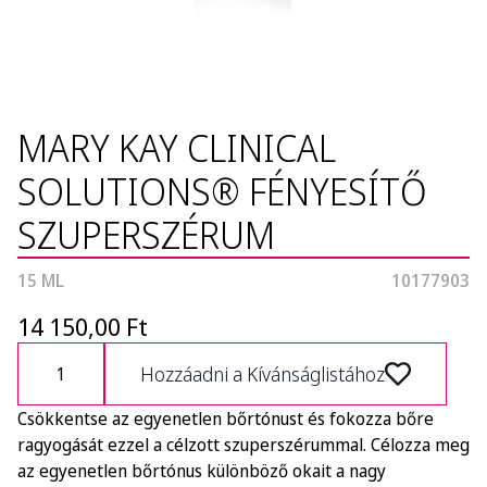
MARY KAY CLINICAL
SOLUTIONS® FÉNYESÍTŐ
SZUPERSZÉRUM
15 ML
10177903
14 150,00 Ft
Hozzáadni a Kívánságlistához
Csökkentse az egyenetlen bőrtónust és fokozza bőre
ragyogását ezzel a célzott szuperszérummal. Célozza meg
az egyenetlen bőrtónus különböző okait a nagy