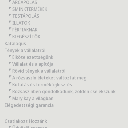
ARCÁPOLÁS
SMINKTERMÉKEK
TESTÁPOLÁS
ILLATOK
FÉRFIAKNAK
KIEGÉSZÍTŐK
Katalógus
Tények a vállalatról
Elkötelezettségünk
Vállalat és alapítója
Rövid tények a vállalatról
A rózsaszín életeket változtat meg
Kutatás és termékfejlesztés
Rózsaszínben gondolkodunk, zölden cselekszünk
Mary kay a világban
Elégedettségi garancia
Csatlakozz Hozzánk
Üdvözlő csomag