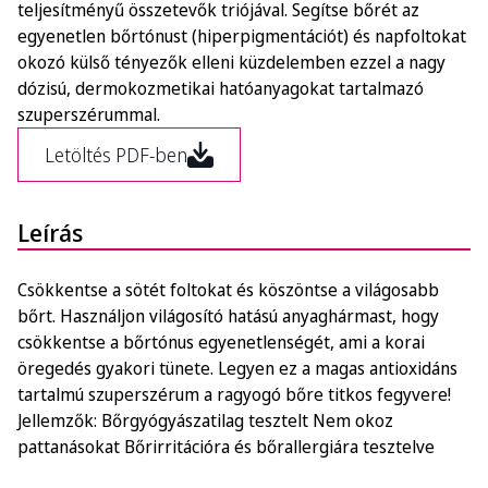
teljesítményű összetevők triójával. Segítse bőrét az
egyenetlen bőrtónust (hiperpigmentációt) és napfoltokat
okozó külső tényezők elleni küzdelemben ezzel a nagy
dózisú, dermokozmetikai hatóanyagokat tartalmazó
szuperszérummal.
Letöltés PDF-ben
Leírás
Csökkentse a sötét foltokat és köszöntse a világosabb
bőrt. Használjon világosító hatású anyaghármast, hogy
csökkentse a bőrtónus egyenetlenségét, ami a korai
öregedés gyakori tünete. Legyen ez a magas antioxidáns
tartalmú szuperszérum a ragyogó bőre titkos fegyvere!
Jellemzők: Bőrgyógyászatilag tesztelt Nem okoz
pattanásokat Bőrirritációra és bőrallergiára tesztelve