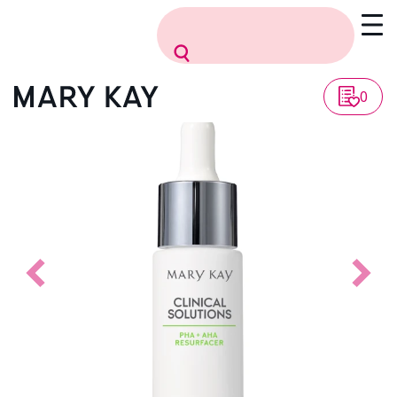
Vissza a listához
0