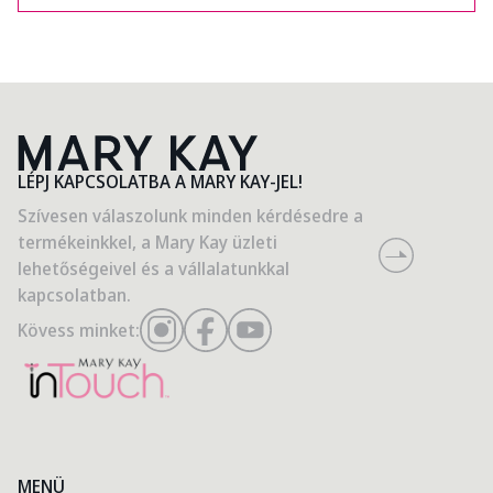
LÉPJ KAPCSOLATBA A MARY KAY-JEL!
Szívesen válaszolunk minden kérdésedre a
termékeinkkel, a Mary Kay üzleti
lehetőségeivel és a vállalatunkkal
kapcsolatban.
Kövess minket:
MENÜ