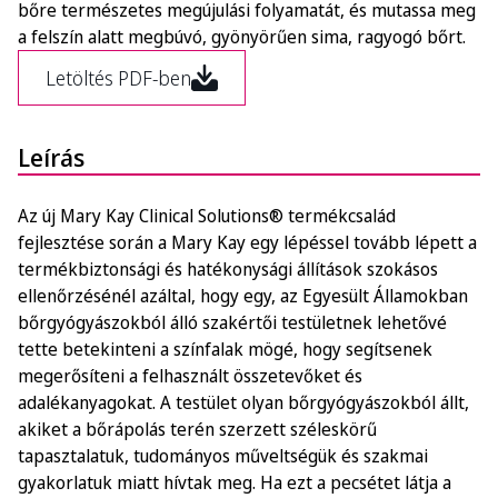
bőre természetes megújulási folyamatát, és mutassa meg
a felszín alatt megbúvó, gyönyörűen sima, ragyogó bőrt.
Letöltés PDF-ben
Leírás
Az új Mary Kay Clinical Solutions® termékcsalád
fejlesztése során a Mary Kay egy lépéssel tovább lépett a
termékbiztonsági és hatékonysági állítások szokásos
ellenőrzésénél azáltal, hogy egy, az Egyesült Államokban
bőrgyógyászokból álló szakértői testületnek lehetővé
tette betekinteni a színfalak mögé, hogy segítsenek
megerősíteni a felhasznált összetevőket és
adalékanyagokat. A testület olyan bőrgyógyászokból állt,
akiket a bőrápolás terén szerzett széleskörű
tapasztalatuk, tudományos műveltségük és szakmai
gyakorlatuk miatt hívtak meg. Ha ezt a pecsétet látja a