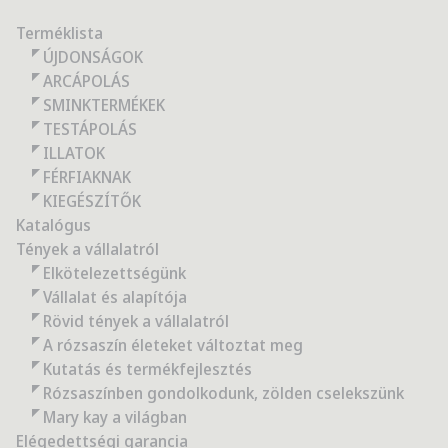
Terméklista
ÚJDONSÁGOK
ARCÁPOLÁS
SMINKTERMÉKEK
TESTÁPOLÁS
ILLATOK
FÉRFIAKNAK
KIEGÉSZÍTŐK
Katalógus
Tények a vállalatról
Elkötelezettségünk
Vállalat és alapítója
Rövid tények a vállalatról
A rózsaszín életeket változtat meg
Kutatás és termékfejlesztés
Rózsaszínben gondolkodunk, zölden cselekszünk
Mary kay a világban
Elégedettségi garancia