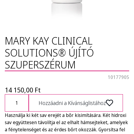
MARY KAY CLINICAL
SOLUTIONS® ÚJÍTÓ
SZUPERSZÉRUM
10177905
14 150,00 Ft
Hozzáadni a Kívánságlistához
Használja ki két sav erejét a bőr kisimítására. Két hidroxi
sav együttesen távolítja el az elhalt hámsejteket, amelyek
a fénytelenséget és az érdes bőrt okozzák. Gyorsítsa fel