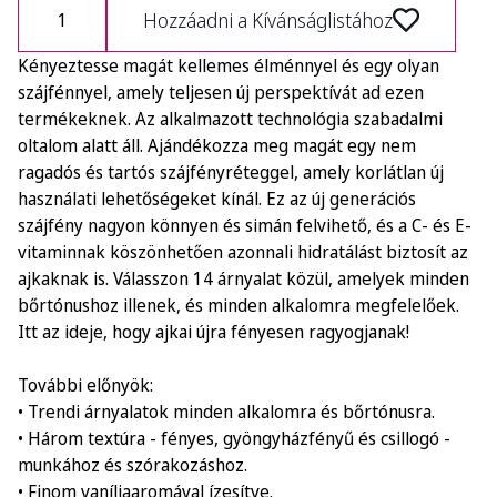
Hozzáadni a Kívánságlistához
Kényeztesse magát kellemes élménnyel és egy olyan
szájfénnyel, amely teljesen új perspektívát ad ezen
termékeknek. Az alkalmazott technológia szabadalmi
oltalom alatt áll. Ajándékozza meg magát egy nem
ragadós és tartós szájfényréteggel, amely korlátlan új
használati lehetőségeket kínál. Ez az új generációs
szájfény nagyon könnyen és simán felvihető, és a C- és E-
vitaminnak köszönhetően azonnali hidratálást biztosít az
ajkaknak is. Válasszon 14 árnyalat közül, amelyek minden
bőrtónushoz illenek, és minden alkalomra megfelelőek.
Itt az ideje, hogy ajkai újra fényesen ragyogjanak!
További előnyök:
• Trendi árnyalatok minden alkalomra és bőrtónusra.
• Három textúra - fényes, gyöngyházfényű és csillogó -
munkához és szórakozáshoz.
• Finom vaníliaaromával ízesítve.