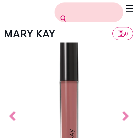
Vissza a listához
0