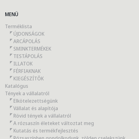
MENÜ
Terméklista
ÚJDONSÁGOK
ARCÁPOLÁS
SMINKTERMÉKEK
TESTÁPOLÁS
ILLATOK
FÉRFIAKNAK
KIEGÉSZÍTŐK
Katalógus
Tények a vállalatról
Elkötelezettségünk
Vállalat és alapítója
Rövid tények a vállalatról
A rózsaszín életeket változtat meg
Kutatás és termékfejlesztés
Rózsaszínben gondolkodunk, zölden cselekszünk