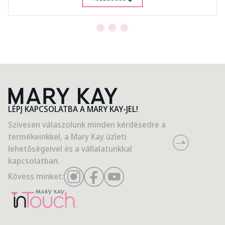
LÉPJ KAPCSOLATBA A MARY KAY-JEL!
Szívesen válaszolunk minden kérdésedre a
termékeinkkel, a Mary Kay üzleti
lehetőségeivel és a vállalatunkkal
kapcsolatban.
Kövess minket: