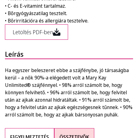
• C- és E-vitamint tartalmaz.
• Bőrgyógyászatilag tesztelt.
• Bőrirritációra és allergiára tesztelve.
Letöltés PDF-ben
Leírás
Ha egyszer beleszeret ebbe a szájfénybe, jó társaságba
kerül – a nők 90%-a elégedett volt a Mary Kay
Unlimited® szájfénnyel. • 98% arról számolt be, hogy
könnyen felvihető. • 96% arról számolt be, hogy felvitel
után az ajkak azonnal hidratáltak. • 91% arról számolt be,
hogy a felvitel után az ajkak egészségesnek tűnnek. • 90%
arról számolt be, hogy az ajkak bársonyosan puhák.
FIGYELMEZTETÉS
ÖSSZETEVŐK