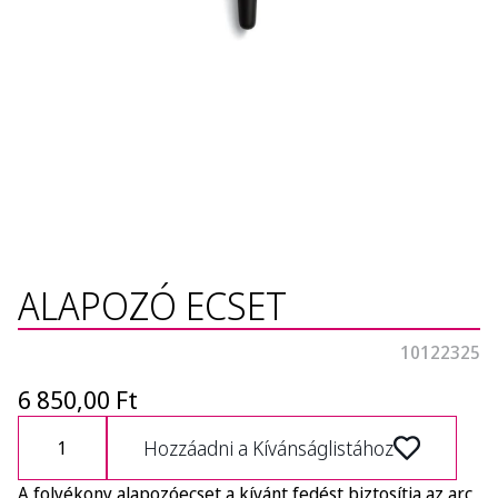
ALAPOZÓ ECSET
10122325
6 850,00 Ft
Hozzáadni a Kívánságlistához
A folyékony alapozóecset a kívánt fedést biztosítja az arc