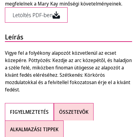
megfelelnek a Mary Kay minőségi követelményeinek.
Letöltés PDF-ben
Leírás
Vigye fel a folyékony alapozót közvetlenül az ecset
közepére. Pöttyözés: Kezdje az arc közepétől, és haladjon
a széle felé, miközben finoman ütögesse az alapozót a
kívánt fedés eléréséhez. Szétkenés: Körkörös
mozdulatokkal és a felvitellel fokozatosan érje el a kívánt
fedést.
FIGYELMEZTETÉS
ÖSSZETEVŐK
ALKALMAZÁSI TIPPEK