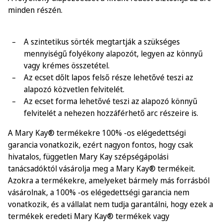
minden részén.
A szintetikus sörték megtartják a szükséges
mennyiségű folyékony alapozót, legyen az könnyű
vagy krémes összetétel.
Az ecset dőlt lapos felső része lehetővé teszi az
alapozó közvetlen felvitelét.
Az ecset forma lehetővé teszi az alapozó könnyű
felvitelét a nehezen hozzáférhető arc részeire is.
A Mary Kay® termékekre 100% -os elégedettségi
garancia vonatkozik, ezért nagyon fontos, hogy csak
hivatalos, független Mary Kay szépségápolási
tanácsadóktól vásárolja meg a Mary Kay® termékeit.
Azokra a termékekre, amelyeket bármely más forrásból
vásárolnak, a 100% -os elégedettségi garancia nem
vonatkozik, és a vállalat nem tudja garantálni, hogy ezek a
termékek eredeti Mary Kay® termékek vagy