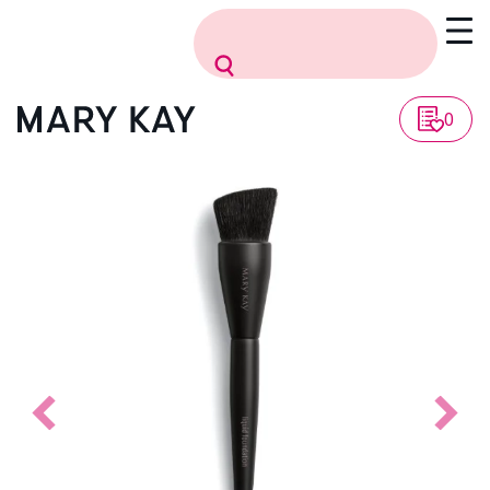
Vissza a listához
0