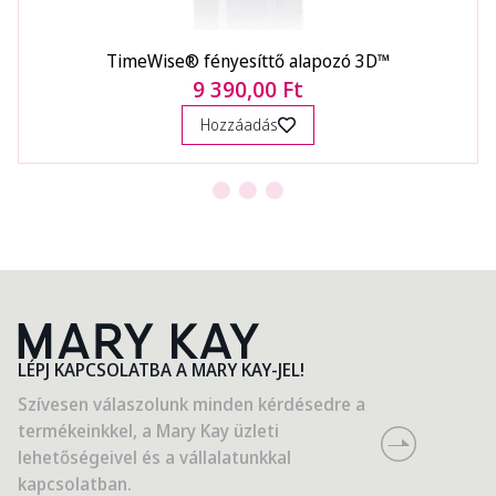
TimeWise® fényesíttő alapozó 3D™
9 390,00 Ft
Hozzáadás
LÉPJ KAPCSOLATBA A MARY KAY-JEL!
Szívesen válaszolunk minden kérdésedre a
termékeinkkel, a Mary Kay üzleti
lehetőségeivel és a vállalatunkkal
kapcsolatban.