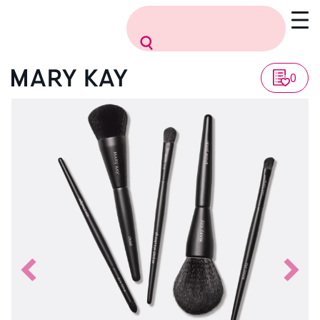
Vissza a listához
0