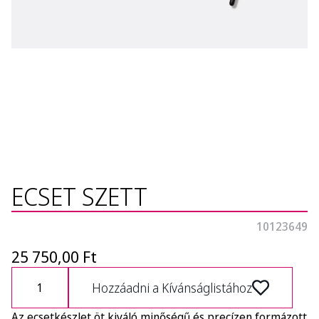
ECSET SZETT
10123649
25 750,00 Ft
Hozzáadni a Kívánságlistához
Az ecsetkészlet öt kiváló minőségű és precízen formázott