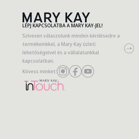
LÉPJ KAPCSOLATBA A MARY KAY-JEL!
Szívesen válaszolunk minden kérdésedre a
termékeinkkel, a Mary Kay üzleti
lehetőségeivel és a vállalatunkkal
kapcsolatban.
Kövess minket: