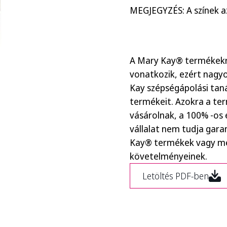
MEGJEGYZÉS: A színek az
A Mary Kay® termékekre
vonatkozik, ezért nagyo
Kay szépségápolási tan
termékeit. Azokra a te
vásárolnak, a 100% -os 
vállalat nem tudja gara
Kay® termékek vagy me
követelményeinek.
Letöltés PDF-ben