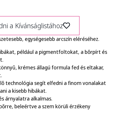
ni a Kívánságlistához
szetesebb, egységesebb arcszín eléréséhez.
hibákat, például a pigmentfoltokat, a bőrpírt és
t.
önnyű, krémes állagú formula fed és eltakar,
.
ő technológia segít elfedni a finom vonalakat
tani a kisebb hibákat.
és árnyalatra alkalmas.
bőrre, beleértve a szem körüli érzékeny