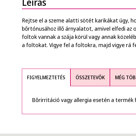
Leírás
Rejtse el a szeme alatti sötét karikákat úgy, h
bőrtónusához illő árnyalatot, amivel elfedi az
foltok vannak a szája körül vagy annak közeléb
a foltokat. Vigye fel a foltokra, majd vigye rá f
FIGYELMEZTETÉS
ÖSSZETEVŐK
MÉG TÖB
Bőrirritáció vagy allergia esetén a termék