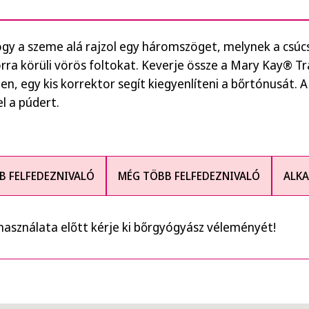
ogy a szeme alá rajzol egy háromszöget, melynek a csúcsa
 orra körüli vörös foltokat. Keverje össze a Mary Kay® 
en, egy kis korrektor segít kiegyenlíteni a bőrtónusát. 
el a púdert.
B FELFEDEZNIVALÓ
MÉG TÖBB FELFEDEZNIVALÓ
ALKA
 használata előtt kérje ki bőrgyógyász véleményét!