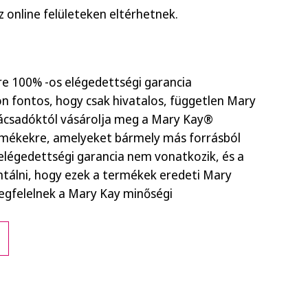
 online felületeken eltérhetnek.
 100% -os elégedettségi garancia
n fontos, hogy csak hivatalos, független Mary
ácsadóktól vásárolja meg a Mary Kay®
rmékekre, amelyeket bármely más forrásból
elégedettségi garancia nem vonatkozik, és a
ntálni, hogy ezek a termékek eredeti Mary
gfelelnek a Mary Kay minőségi