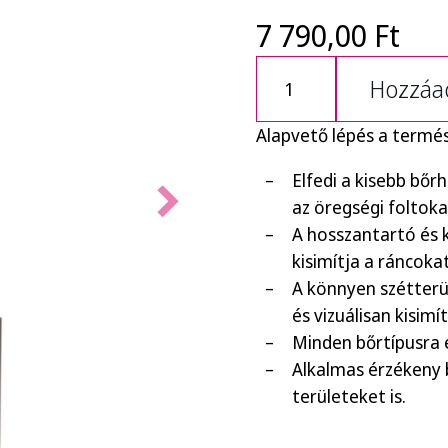
7 790,00 Ft
Hozzáad
Alapvető lépés a termé
Elfedi a kisebb bőr
az öregségi foltoka
A hosszantartó és k
kisimítja a ráncokat
A könnyen szétterül
és vizuálisan kisimí
Minden bőrtípusra 
Alkalmas érzékeny 
területeket is.