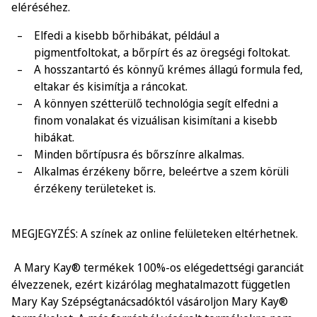
eléréséhez.
Elfedi a kisebb bőrhibákat, például a
pigmentfoltokat, a bőrpírt és az öregségi foltokat.
A hosszantartó és könnyű krémes állagú formula fed,
eltakar és kisimítja a ráncokat.
A könnyen szétterülő technológia segít elfedni a
finom vonalakat és vizuálisan kisimítani a kisebb
hibákat.
Minden bőrtípusra és bőrszínre alkalmas.
Alkalmas érzékeny bőrre, beleértve a szem körüli
érzékeny területeket is.
MEGJEGYZÉS: A színek az online felületeken eltérhetnek.
A Mary Kay® termékek 100%-os elégedettségi garanciát
élvezzenek, ezért kizárólag meghatalmazott független
Mary Kay Szépségtanácsadóktól vásároljon Mary Kay®