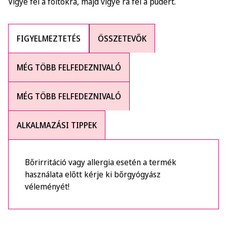
Vigye fel a foltokra, majd vigye rá fel a púdert.
FIGYELMEZTETÉS
ÖSSZETEVŐK
MÉG TÖBB FELFEDEZNIVALÓ
MÉG TÖBB FELFEDEZNIVALÓ
ALKALMAZÁSI TIPPEK
Bőrirritáció vagy allergia esetén a termék
használata előtt kérje ki bőrgyógyász
véleményét!