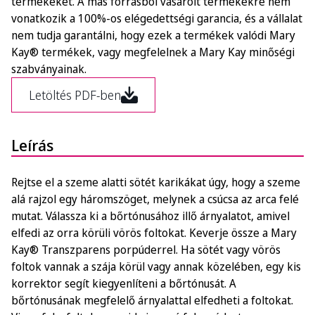
termékeket. A más forrásból vásárolt termékekre nem
vonatkozik a 100%-os elégedettségi garancia, és a vállalat
nem tudja garantálni, hogy ezek a termékek valódi Mary
Kay® termékek, vagy megfelelnek a Mary Kay minőségi
szabványainak.
Letöltés PDF-ben
Leírás
Rejtse el a szeme alatti sötét karikákat úgy, hogy a szeme
alá rajzol egy háromszöget, melynek a csúcsa az arca felé
mutat. Válassza ki a bőrtónusához illő árnyalatot, amivel
elfedi az orra körüli vörös foltokat. Keverje össze a Mary
Kay® Transzparens porpúderrel. Ha sötét vagy vörös
foltok vannak a szája körül vagy annak közelében, egy kis
korrektor segít kiegyenlíteni a bőrtónusát. A
bőrtónusának megfelelő árnyalattal elfedheti a foltokat.