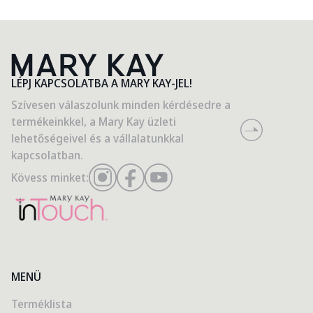
LÉPJ KAPCSOLATBA A MARY KAY-JEL!
Szívesen válaszolunk minden kérdésedre a
termékeinkkel, a Mary Kay üzleti
lehetőségeivel és a vállalatunkkal
kapcsolatban.
Kövess minket:
MENÜ
Terméklista