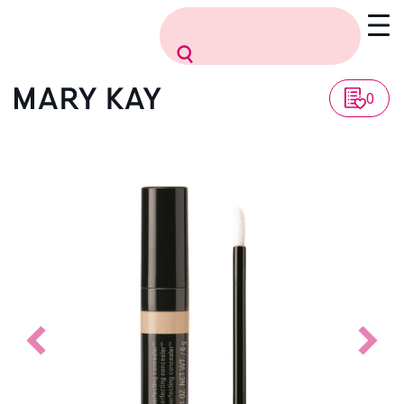
Vissza a listához
0