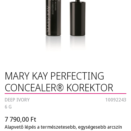
MARY KAY PERFECTING
CONCEALER® KOREKTOR
DEEP IVORY
10092243
6 G
7 790,00 Ft
Alapvető lépés a természetesebb, egységesebb arcszín