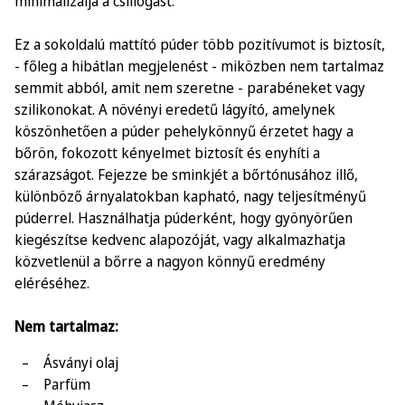
minimalizálja a csillogást.
Ez a sokoldalú mattító púder több pozitívumot is biztosít,
- főleg a hibátlan megjelenést - miközben nem tartalmaz
semmit abból, amit nem szeretne - parabéneket vagy
szilikonokat. A növényi eredetű lágyító, amelynek
köszönhetően a púder pehelykönnyű érzetet hagy a
bőrön, fokozott kényelmet biztosít és enyhíti a
szárazságot. Fejezze be sminkjét a bőrtónusához illő,
különböző árnyalatokban kapható, nagy teljesítményű
púderrel. Használhatja púderként, hogy gyönyörűen
kiegészítse kedvenc alapozóját, vagy alkalmazhatja
közvetlenül a bőrre a nagyon könnyű eredmény
eléréséhez.
Nem tartalmaz:
Ásványi olaj
Parfüm