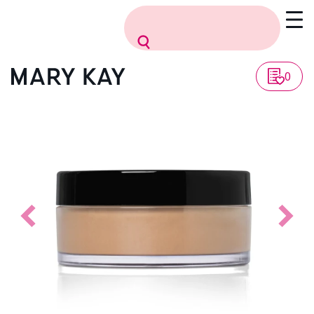
Vissza a listához
0