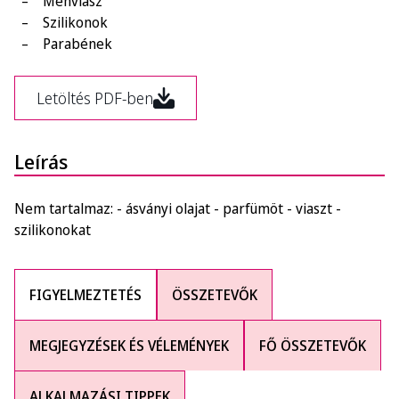
Méhviasz
Szilikonok
Parabének
Letöltés PDF-ben
Leírás
Nem tartalmaz: - ásványi olajat - parfümöt - viaszt -
szilikonokat
FIGYELMEZTETÉS
ÖSSZETEVŐK
MEGJEGYZÉSEK ÉS VÉLEMÉNYEK
FŐ ÖSSZETEVŐK
ALKALMAZÁSI TIPPEK