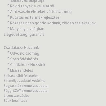
Vállalat és alapítója
Rövid tények a vállalatról
A rózsaszín életeket változtat meg
Kutatás és termékfejlesztés
Rózsaszínben gondolkodunk, zölden cselekszünk
Mary kay a világban
Elégedettségi garancia
Csatlakozz Hozzánk
Üdvözlő csomag
Szerződéskötés
Csatlakozz Hozzánk
Első rendelés
Felhasználói feltételek
Személyes adatok védelme
Fogyasztók személyes adatai
Függ. SZAT személyes adatai
Licencszerződés
Sütik beállítása