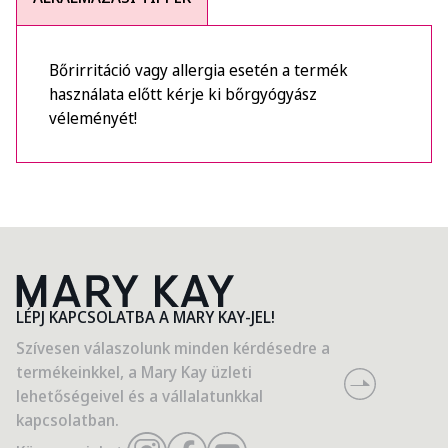
Bőrirritáció vagy allergia esetén a termék
használata előtt kérje ki bőrgyógyász
véleményét!
LÉPJ KAPCSOLATBA A MARY KAY-JEL!
Szívesen válaszolunk minden kérdésedre a
termékeinkkel, a Mary Kay üzleti
lehetőségeivel és a vállalatunkkal
kapcsolatban.