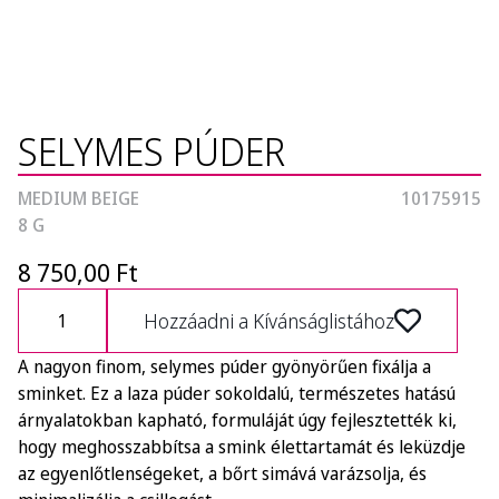
SELYMES PÚDER
MEDIUM BEIGE
10175915
8 G
8 750,00 Ft
Hozzáadni a Kívánságlistához
A nagyon finom, selymes púder gyönyörűen fixálja a
sminket. Ez a laza púder sokoldalú, természetes hatású
árnyalatokban kapható, formuláját úgy fejlesztették ki,
hogy meghosszabbítsa a smink élettartamát és leküzdje
az egyenlőtlenségeket, a bőrt simává varázsolja, és