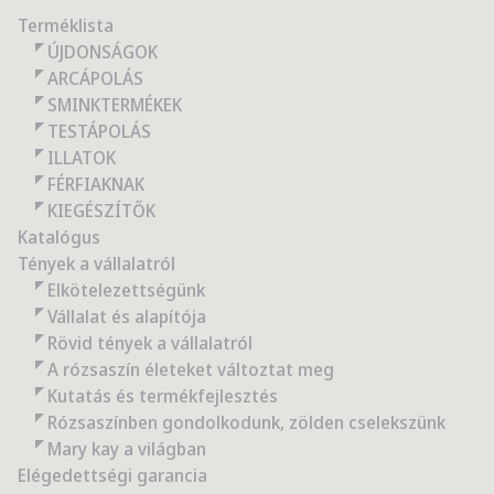
Terméklista
ÚJDONSÁGOK
ARCÁPOLÁS
SMINKTERMÉKEK
TESTÁPOLÁS
ILLATOK
FÉRFIAKNAK
KIEGÉSZÍTŐK
Katalógus
Tények a vállalatról
Elkötelezettségünk
Vállalat és alapítója
Rövid tények a vállalatról
A rózsaszín életeket változtat meg
Kutatás és termékfejlesztés
Rózsaszínben gondolkodunk, zölden cselekszünk
Mary kay a világban
Elégedettségi garancia