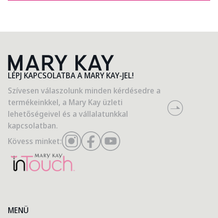
LÉPJ KAPCSOLATBA A MARY KAY-JEL!
Szívesen válaszolunk minden kérdésedre a
termékeinkkel, a Mary Kay üzleti
lehetőségeivel és a vállalatunkkal
kapcsolatban.
Kövess minket:
MENÜ