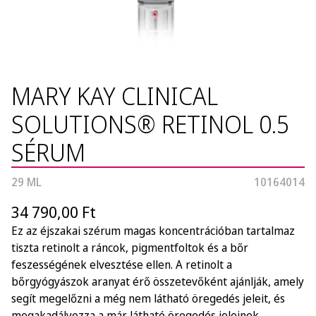
MARY KAY CLINICAL
SOLUTIONS® RETINOL 0.5
SÉRUM
29 ML
10164014
34 790,00 Ft
Ez az éjszakai szérum magas koncentrációban tartalmaz
tiszta retinolt a ráncok, pigmentfoltok és a bőr
feszességének elvesztése ellen. A retinolt a
bőrgyógyászok aranyat érő összetevőként ajánlják, amely
segít megelőzni a még nem látható öregedés jeleit, és
megakadályozza a már látható öregedés jeleinek