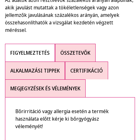
Az adatok azon résztvevők százalékos arányán alapulnak,
akik javulást mutattak a tökéletlenségek vagy azon
jellemzők javulásának százalékos arányán, amelyek
összehasonlíthatók a vizsgálat kezdetén végzett
méréssel.
FIGYELMEZTETÉS
ÖSSZETEVŐK
ALKALMAZÁSI TIPPEK
CERTIFIKÁCIÓ
MEGJEGYZÉSEK ÉS VÉLEMÉNYEK
Bőrirritáció vagy allergia esetén a termék
használata előtt kérje ki bőrgyógyász
véleményét!