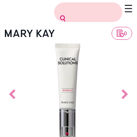
Vissza a listához
0