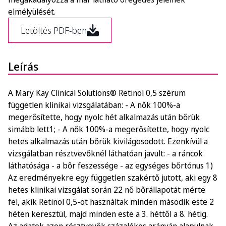
elmélyülését.
Letöltés PDF-ben
Leírás
A Mary Kay Clinical Solutions® Retinol 0,5 szérum
független klinikai vizsgálatában: - A nők 100%-a
megerősítette, hogy nyolc hét alkalmazás után bőrük
simább lett1; - A nők 100%-a megerősítette, hogy nyolc
hetes alkalmazás után bőrük kivilágosodott. Ezenkívül a
vizsgálatban résztvevőknél láthatóan javult: - a ráncok
láthatósága - a bőr feszessége - az egységes bőrtónus 1)
Az eredményekre egy független szakértő jutott, aki egy 8
hetes klinikai vizsgálat során 22 nő bőrállapotát mérte
fel, akik Retinol 0,5-öt használtak minden második este 2
héten keresztül, majd minden este a 3. héttől a 8. hétig.