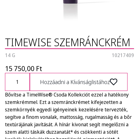
TIMEWISE SZEMRÁNCKRÉM
14 G
10217409
15 750,00 Ft
Hozzáadni a Kívánságlistához
Bővítse a TimeWise® Csoda Kollekciót ezzel a hatékony
szemkrémmel. Ezt a szemránckrémet kifejezetten a
szemkörnyék egyedi igényeinek kezelésére tervezték,
segítve a finom vonalak, mattosság, rugalmasság és a bőr
textúrájának javítását. A hínár kivonat segít megelőzni a
szem alatti táskák duzzanatát* és csökkenti a sötét