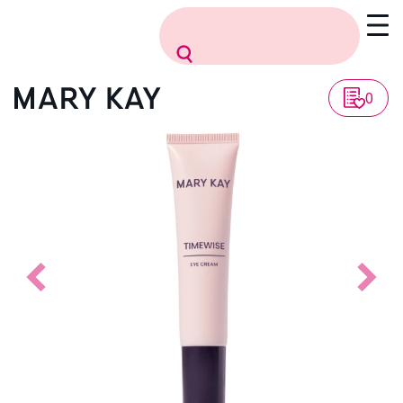
Vissza a listához
0