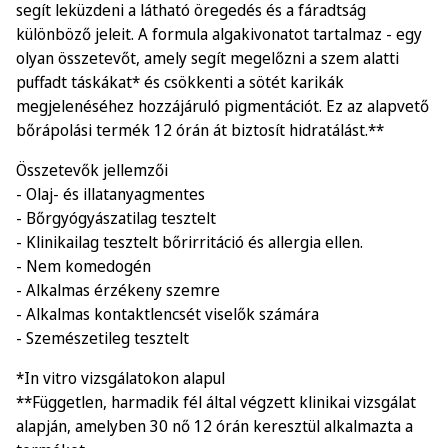
segít leküzdeni a látható öregedés és a fáradtság
különböző jeleit. A formula algakivonatot tartalmaz - egy
olyan összetevőt, amely segít megelőzni a szem alatti
puffadt táskákat* és csökkenti a sötét karikák
megjelenéséhez hozzájáruló pigmentációt. Ez az alapvető
bőrápolási termék 12 órán át biztosít hidratálást.**
Összetevők jellemzői
- Olaj- és illatanyagmentes
- Bőrgyógyászatilag tesztelt
- Klinikailag tesztelt bőrirritáció és allergia ellen.
- Nem komedogén
- Alkalmas érzékeny szemre
- Alkalmas kontaktlencsét viselők számára
- Szemészetileg tesztelt
*In vitro vizsgálatokon alapul
**Független, harmadik fél által végzett klinikai vizsgálat
alapján, amelyben 30 nő 12 órán keresztül alkalmazta a