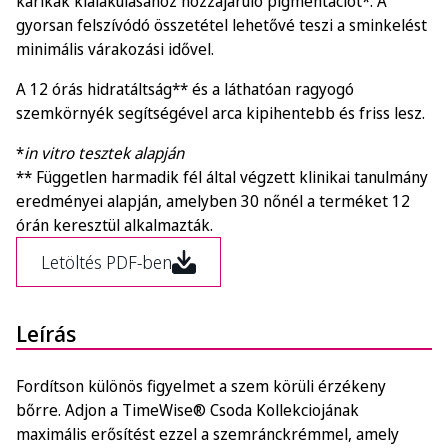
karikák kialakulásához hozzájáruló pigmentációt*. A
gyorsan felszívódó összetétel lehetővé teszi a sminkelést
minimális várakozási idővel.
A 12 órás hidratáltság** és a láthatóan ragyogó
szemkörnyék segítségével arca kipihentebb és friss lesz.
*
in vitro tesztek alapján
** Független harmadik fél által végzett klinikai tanulmány
eredményei alapján, amelyben 30 nőnél a terméket 12
órán keresztül alkalmazták.
Letöltés PDF-ben
Leírás
Fordítson különös figyelmet a szem körüli érzékeny
bőrre. Adjon a TimeWise® Csoda Kollekciojának
maximális erősítést ezzel a szemránckrémmel, amely