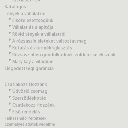
Katalógus
Tények a vállalatról
Elkötelezettségünk
Vállalat és alapítója
Rövid tények a vállalatról
A rózsaszín életeket változtat meg
Kutatás és termékfejlesztés
Rózsaszínben gondolkodunk, zölden cselekszünk
Mary kay a világban
Elégedettségi garancia
Csatlakozz Hozzánk
Üdvözlő csomag
Szerződéskötés
Csatlakozz Hozzánk
Első rendelés
Felhasználói feltételek
Személyes adatok védelme