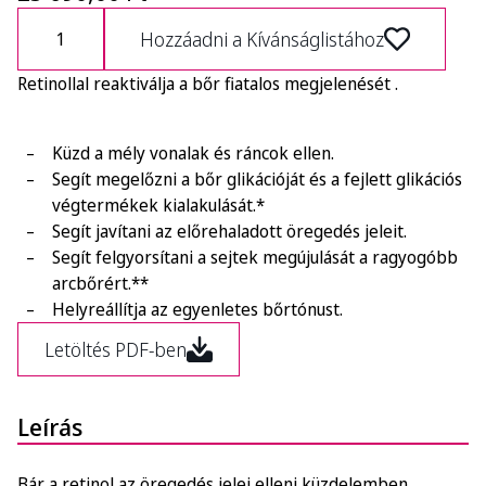
Hozzáadni a Kívánságlistához
Retinollal reaktiválja a bőr fiatalos megjelenését .
Küzd a mély vonalak és ráncok ellen.
Segít megelőzni a bőr glikációját és a fejlett glikációs
végtermékek kialakulását.*
Segít javítani az előrehaladott öregedés jeleit.
Segít felgyorsítani a sejtek megújulását a ragyogóbb
arcbőrért.**
Helyreállítja az egyenletes bőrtónust.
Letöltés PDF-ben
Leírás
Bár a retinol az öregedés jelei elleni küzdelemben