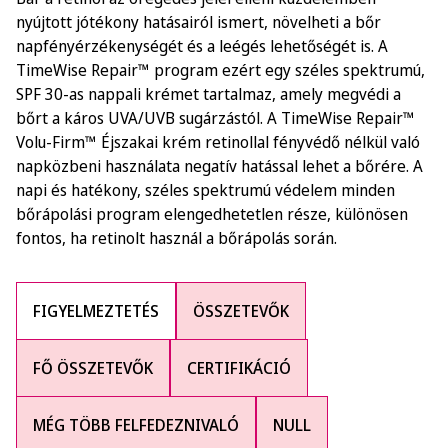
nyújtott jótékony hatásairól ismert, növelheti a bőr
napfényérzékenységét és a leégés lehetőségét is. A
TimeWise Repair™ program ezért egy széles spektrumú,
SPF 30-as nappali krémet tartalmaz, amely megvédi a
bőrt a káros UVA/UVB sugárzástól. A TimeWise Repair™
Volu-Firm™ Éjszakai krém retinollal fényvédő nélkül való
napközbeni használata negatív hatással lehet a bőrére. A
napi és hatékony, széles spektrumú védelem minden
bőrápolási program elengedhetetlen része, különösen
fontos, ha retinolt használ a bőrápolás során.
FIGYELMEZTETÉS
ÖSSZETEVŐK
FŐ ÖSSZETEVŐK
CERTIFIKÁCIÓ
MÉG TÖBB FELFEDEZNIVALÓ
NULL