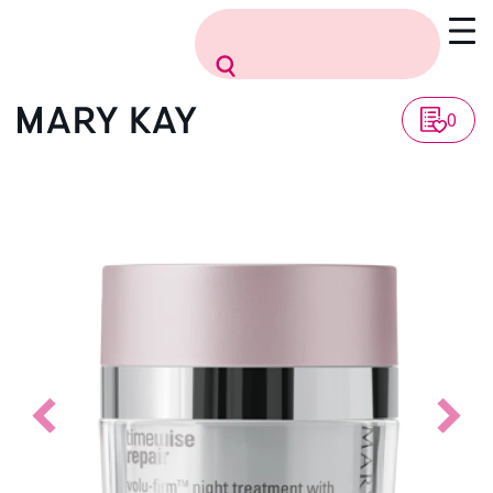
Vissza a listához
0