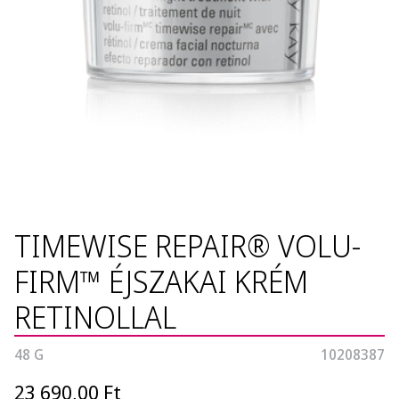
TIMEWISE REPAIR® VOLU-
FIRM™ ÉJSZAKAI KRÉM
RETINOLLAL
48 G
10208387
23 690,00 Ft