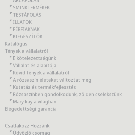
ARCÁPOLÁS
SMINKTERMÉKEK
TESTÁPOLÁS
ILLATOK
FÉRFIAKNAK
KIEGÉSZÍTŐK
Katalógus
Tények a vállalatról
Elkötelezettségünk
Vállalat és alapítója
Rövid tények a vállalatról
A rózsaszín életeket változtat meg
Kutatás és termékfejlesztés
Rózsaszínben gondolkodunk, zölden cselekszünk
Mary kay a világban
Elégedettségi garancia
Csatlakozz Hozzánk
Üdvözlő csomag