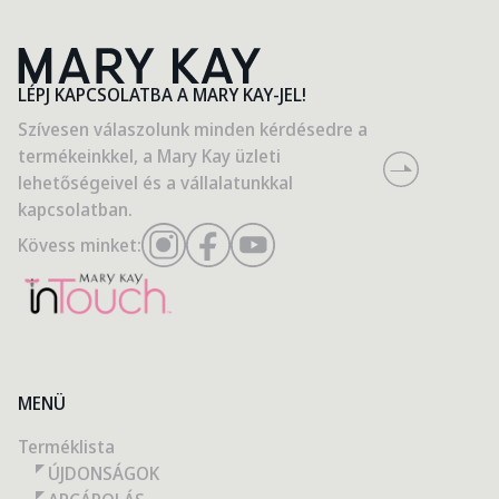
LÉPJ KAPCSOLATBA A MARY KAY-JEL!
Szívesen válaszolunk minden kérdésedre a
termékeinkkel, a Mary Kay üzleti
lehetőségeivel és a vállalatunkkal
kapcsolatban.
Kövess minket:
MENÜ
Terméklista
ÚJDONSÁGOK