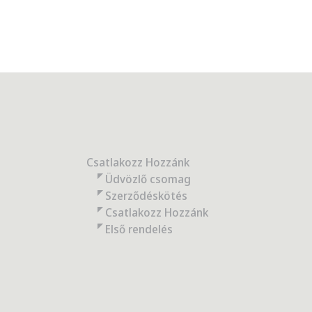
Csatlakozz Hozzánk
Üdvözlő csomag
Szerződéskötés
Csatlakozz Hozzánk
Első rendelés