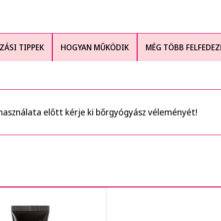
ZÁSI TIPPEK
HOGYAN MŰKÖDIK
MÉG TÖBB FELFEDEZ
 használata előtt kérje ki bőrgyógyász véleményét!