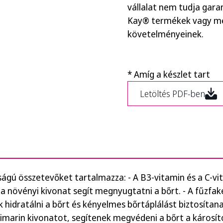
vállalat nem tudja gara
Kay® termékek vagy me
követelményeinek.
* Amíg a készlet tart
Letöltés PDF-ben
ágú összetevőket tartalmazza: - A B3-vitamin és a C-vi
 a növényi kivonat segít megnyugtatni a bőrt. - A fűzfak
hidratálni a bőrt és kényelmes bőrtáplálást biztosítanak
ilimarin kivonatot, segítenek megvédeni a bőrt a károsí