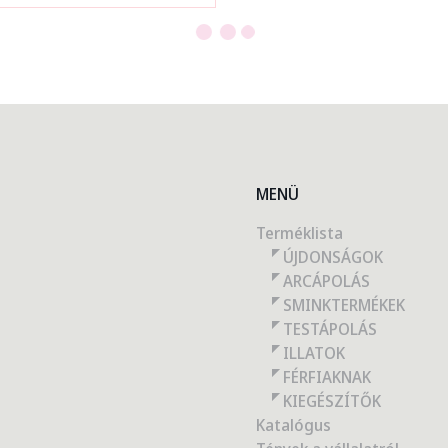
MENÜ
Terméklista
ÚJDONSÁGOK
ARCÁPOLÁS
SMINKTERMÉKEK
TESTÁPOLÁS
ILLATOK
FÉRFIAKNAK
KIEGÉSZÍTŐK
Katalógus