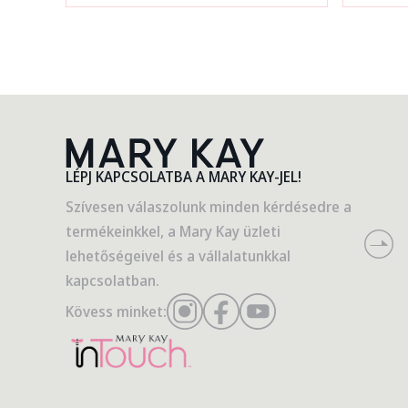
LÉPJ KAPCSOLATBA A MARY KAY-JEL!
Szívesen válaszolunk minden kérdésedre a
termékeinkkel, a Mary Kay üzleti
lehetőségeivel és a vállalatunkkal
kapcsolatban.
Kövess minket: