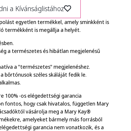
ni a Kívánságlistához
ápolást egyetlen termékkel, amely sminkként is
ó termékként is megállja a helyét.
pésben.
ég a természetes és hibátlan megjelenésű
natíva a "természetes" megjelenéshez.
a bőrtónusok széles skáláját fedik le.
alkalmas.
 100% -os elégedettségi garancia
n fontos, hogy csak hivatalos, független Mary
ácsadóktól vásárolja meg a Mary Kay®
rmékekre, amelyeket bármely más forrásból
elégedettségi garancia nem vonatkozik, és a