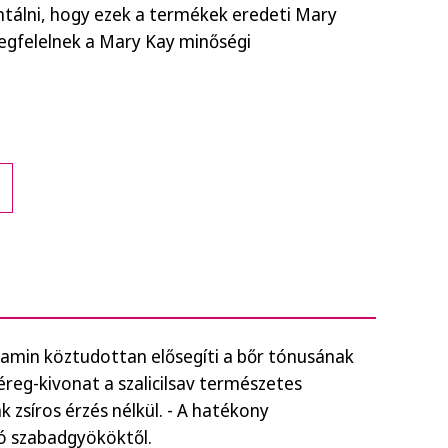
ntálni, hogy ezek a termékek eredeti Mary
gfelelnek a Mary Kay minőségi
tamin köztudottan elősegíti a bőr tónusának
éreg-kivonat a szalicilsav természetes
 zsíros érzés nélkül. - A hatékony
tó szabadgyököktől.