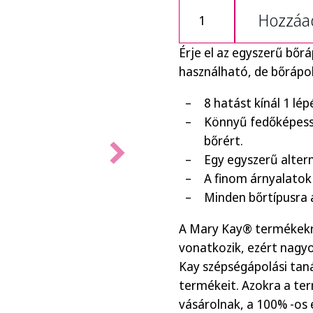
Hozzáad
Érje el az egyszerű bőr
használható, de bőrápol
8 hatást kínál 1 lé
Könnyű fedőképess
bőrért.
Egy egyszerű alter
A finom árnyalatok 
Minden bőrtípusra 
A Mary Kay® termékekre
vonatkozik, ezért nagyo
Kay szépségápolási tan
termékeit. Azokra a te
vásárolnak, a 100% -os 